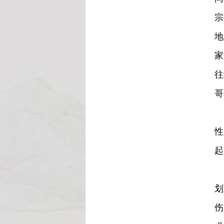
宗
地
家
往
哥
一
性
起
几
划
伤