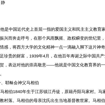
 静
是中国近代史上首屈一指的爱国主义和民主主义教育家
振兴而奔走呼号，在那个风雨飘摇、政权瞬变的世纪里
情感，将西方大学的文化精神一点一滴融入脚下这片神
足珍贵的财富，1939年4月，在他百年寿诞之际中国共产
贺，表达对他的崇高敬意——他就是中国文化教育界的
。
、耶稣会神父马相伯
相伯1840年生于江苏镇江丹徒，原籍丹阳马家村。马
教村落。马相伯的母亲沈氏出生当地基督教世家。马相