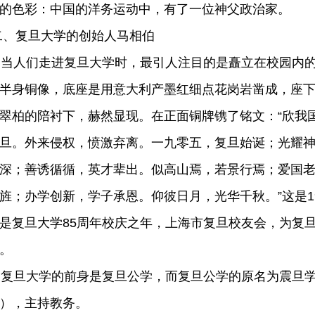
的色彩：中国的洋务运动中，有了一位神父政治家。
、复旦大学的创始人马相伯
人们走进复旦大学时，最引人注目的是矗立在校园内的
半身铜像，底座是用意大利产墨红细点花岗岩凿成，座
翠柏的陪衬下，赫然显现。在正面铜牌镌了铭文：“欣我
旦。外来侵权，愤激弃离。一九零五，复旦始诞；光耀
深；善诱循循，英才辈出。似高山焉，若景行焉；爱国
旌；办学创新，学子承恩。仰彼日月，光华千秋。”这是19
是复旦大学85周年校庆之年，上海市复旦校友会，为复
。
旦大学的前身是复旦公学，而复旦公学的原名为震旦学
），主持教务。