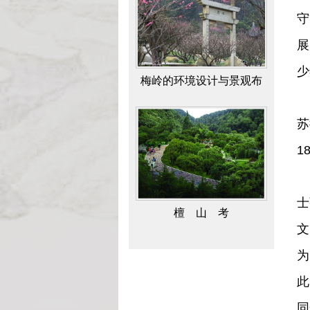
守
展
少
檀 山 考
1
苏
1
同
士
水乡岛屿 桃源村庄
文
为
此
同