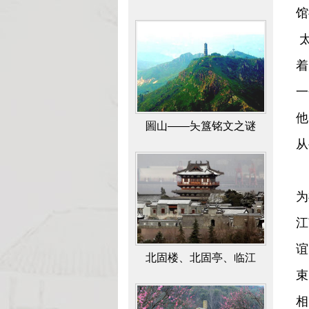
馆
太
着
一
他
北固楼、北固亭、临江
从
亭、多景楼辨
当
为
江
谊
梅岭的环境设计与景观布
束
局
相