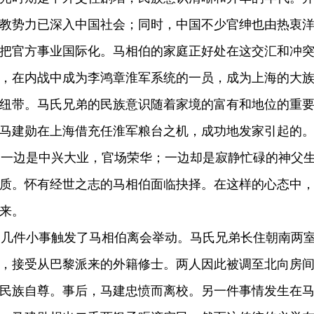
教势力已深入中国社会；同时，中国不少官绅也由热衷
把官方事业国际化。马相伯的家庭正好处在这交汇和冲
，在内战中成为李鸿章淮军系统的一员，成为上海的大
纽带。马氏兄弟的民族意识随着家境的富有和地位的重
马建勋在上海借充任淮军粮台之机，成功地发家引起的
边是中兴大业，官场荣华；一边却是寂静忙碌的神父生
质。怀有经世之志的马相伯面临抉择。在这样的心态中
来。
件小事触发了马相伯离会举动。马氏兄弟长住朝南两室。
，接受从巴黎派来的外籍修士。两人因此被调至北向房
民族自尊。事后，马建忠愤而离校。另一件事情发生在