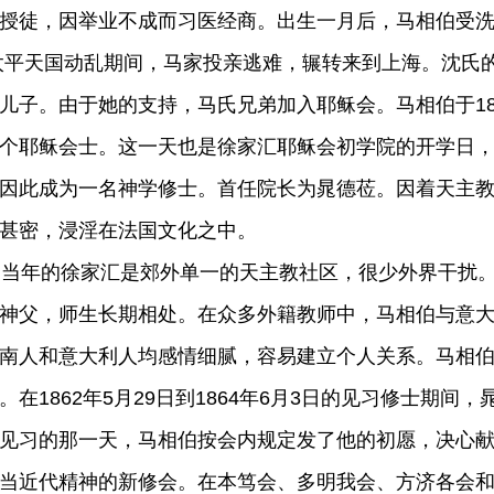
授徒，因举业不成而习医经商。出生一月后，马相伯受洗，
平天国动乱期间，马家投亲逃难，辗转来到上海。沈氏
儿子。由于她的支持，马氏兄弟加入耶稣会。马相伯于18
个耶稣会士。这一天也是徐家汇耶稣会初学院的开学日
因此成为一名神学修士。首任院长为晁德莅。因着天主
甚密，浸淫在法国文化之中。
年的徐家汇是郊外单一的天主教社区，很少外界干扰。
神父，师生长期相处。在众多外籍教师中，马相伯与意
南人和意大利人均感情细腻，容易建立个人关系。马相
。在1862年5月29日到1864年6月3日的见习修士期
见习的那一天，马相伯按会内规定发了他的初愿，决心
当近代精神的新修会。在本笃会、多明我会、方济各会