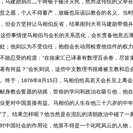
，马建勋捐出二千两银子赈济灾民，然而这传统的义举
贫之愿，个人不得蓄产，放赈也应该以教会的名义。当
，但会方坚持让马相伯反省，结果闹到大哥马建勋带领
些事情使马相伯与会长的关系恶化，会长责备他意志薄
处；他则以为不受信任，抱怨会长动用检查他信件的权
不能忍受的程度：“在徐家汇已译著有数理百余卷，尽皆
著有何益？”会长则说，这些中文数理书很难被主教和总
。终于，1876年8月15日，马相伯给高若天会长呈上
献身教会誓愿的动摇，世俗的学问和政治在吸引他，他
业更对中国直接有益。马相伯的人生在他三十六岁的中年
”了。结果怎样呢？他当然是在混乱的清朝政治中碰了一鼻
对中国社会的作用论，他算不得是一个叱咤风云的人物