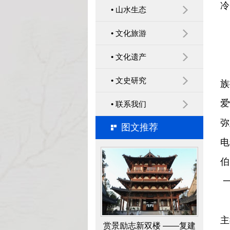
冷
• 山水生态
北固山后峰观音洞旁的摩
• 文化旅游
崖石刻“笑啼岩”研究成果
• 文化遗产
他
• 文史研究
族
爱
• 联系我们
弥
图文推荐
赏景励志新双楼 ——复建
电
北固、多景二楼文化景观
伯
之揽胜
一
马
主
圌山——夨簋铭文之谜