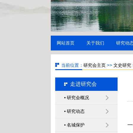
十次学术研讨会
传承红色基因 建设党内
网站首页
关于我们
研究动
政治文化 ——运用红色文
化进行党员思想政治教育
当前位置：
研究会主页
>>
文史研究
经验
走进研究会
梦溪园复建与考古
• 研究会概况
• 研究动态
一
• 名城保护