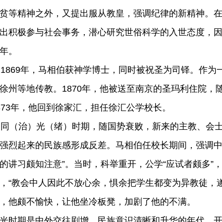
贫等精神之外，又提出服从教皇，强调纪律的新精神。
出积极参与社会事务，潜心研究世俗科学的入世态度，
年。
869年，马相伯获神学博士，同时被祝圣为司铎。作为
徐州等地传教。1870年，他被送至南京的圣玛利住院，随
873年，他回到徐家汇，担任徐汇公学校长。
（治）光（绪）时期，随国势衰败，新来的主教、会士
强烈起来的民族感形成反差。马相伯任校长期间，强调中
的讲习颇知注意”。当时，科举重开，公学“应试者颇多”，
，“教会中人因此不放心余，惧余把学生都变为异教徒，
，他颇不愉快，让他坐冷板凳，加剧了他的不满。
光时期是中外交往剧增，民族意识清晰和升华的年代。