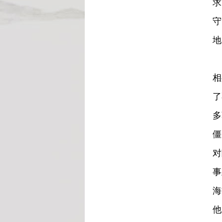
求
守
地
这
相
了
多
僵
对
事
海
他