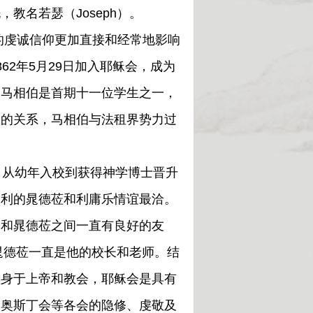
教名若瑟（Joseph）。
的虔诚信仰更加直接和经常地影响
62年5月29日加入耶稣会，成为
，马相伯是首期十一位学生之一，
教的关系，马相伯与法租界势力过
从幼年入校到获得神学博士晋升
大利的晁德莅和利庸乐情谊最洽。
伯和晁德莅之间一直有良好的友
间，晁德莅一直是他的校长和老师。结
献身于上帝和教会，耶稣会是具有
和奥斯丁会等各会的隐修、虔敬及