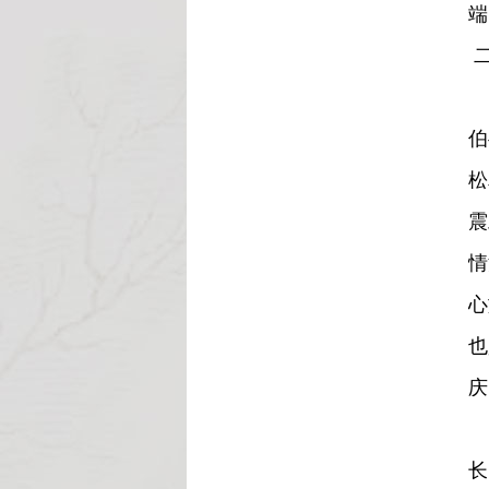
端
二
当
伯
松
震
情
心
也
庆
复
长