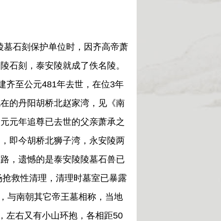
墓石刻保护单位时，因齐高帝萧
安陵石刻，泰安陵就成了佚名陵。
建齐至公元481年去世，在位3年
现在的丹阳胡桥北赵家湾，见《南
建元元年追尊已去世的父亲萧承之
），即今胡桥北狮子湾，永安陵两
里路，遗憾的是泰安陵陵墓石兽已
场抢救性清理，清理时墓室已暴露
米，与南朝其它帝王墓相称，当地
，左右又有小山环抱，各相距50