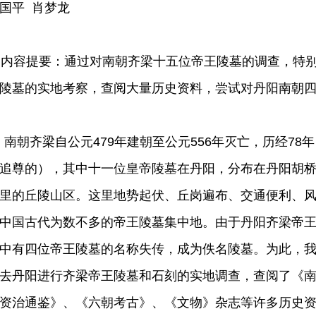
国平 肖梦龙
容提要：通过对南朝齐梁十五位帝王陵墓的调查，特别
陵墓的实地考察，查阅大量历史资料，尝试对丹阳南朝
朝齐梁自公元479年建朝至公元556年灭亡，历经78
追尊的），其中十一位皇帝陵墓在丹阳，分布在丹阳胡桥
里的丘陵山区。这里地势起伏、丘岗遍布、交通便利、
中国古代为数不多的帝王陵墓集中地。由于丹阳齐梁帝王陵
中有四位帝王陵墓的名称失传，成为佚名陵墓。为此，我
去丹阳进行齐梁帝王陵墓和石刻的实地调查，查阅了《
资治通鉴》、《六朝考古》、《文物》杂志等许多历史