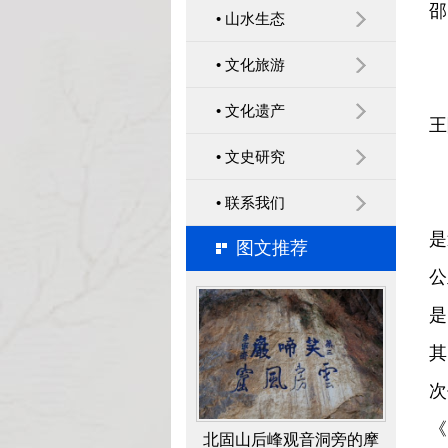
邵
• 山水生态
传承红色基因 建设党内
• 文化旅游
内
政治文化 ——运用红色文
• 文化遗产
王
化进行党员思想政治教育
• 文史研究
经验
南
• 联系我们
是
图文推荐
梦溪园复建与考古
公
是
其
次
《
北固山后峰观音洞旁的摩