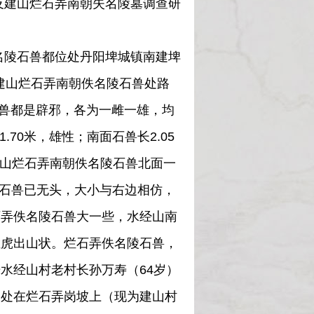
及建山烂石弄南朝失名陵墓调查研
名陵石兽都位处丹阳埤城镇南建埤
建山烂石弄南朝佚名陵石兽处路
石兽都是辟邪，各为一雌一雄，均
.70米，雄性；南面石兽长2.05
。建山烂石弄南朝佚名陵石兽北面一
；南面石兽已无头，大小与右边相仿，
石弄佚名陵石兽大一些，水经山南
猛虎出山状。烂石弄佚名陵石兽，
水经山村老村长孙万寿（64岁）
一处在烂石弄岗坡上（现为建山村