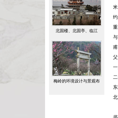
米
约
重
北固楼、北固亭、临江
与
亭、多景楼辨
甫
父
一
二
梅岭的环境设计与景观布
东
局
北
我
书