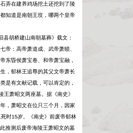
烂石弄在建养鸡场挖土还挖到了陵
人都知道是南朝王坟，哪两个皇帝
阳县胡桥建山南朝墓葬》载文：
有七帝：高帝萧道成、武帝萧赜、
废帝东昏侯萧宝卷、和帝萧宝融，
道生，郁林王追尊的其父文帝萧长
一类是有文献记载，可以肯定的，
海陵王萧昭文两座墓。据《南史》
一年，萧昭文在位只三个月，因家
死时15岁。《南史》前废帝郁林
据此推测后废帝海陵王萧昭文的墓