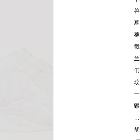
兽
檀 山 考
墓
稼
截
兰
们
水乡岛屿 桃源村庄
玟
一
毁
…
胡