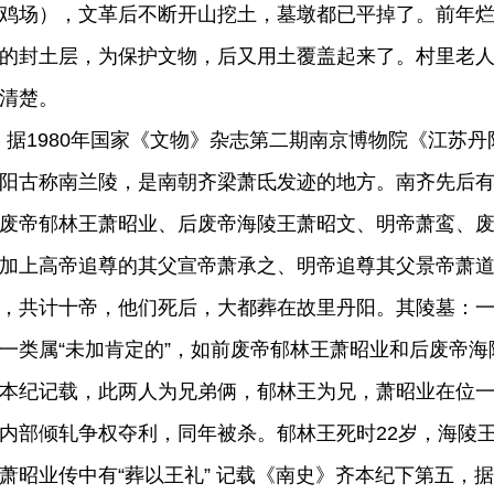
鸡场），文革后不断开山挖土，墓墩都已平掉了。前年
的封土层，为保护文物，后又用土覆盖起来了。村里老
清楚。
1980年国家《文物》杂志第二期南京博物院《江苏丹
阳古称南兰陵，是南朝齐梁萧氐发迹的地方。南齐先后
废帝郁林王萧昭业、后废帝海陵王萧昭文、明帝萧鸾、
加上高帝追尊的其父宣帝萧承之、明帝追尊其父景帝萧
，共计十帝，他们死后，大都葬在故里丹阳。其陵墓：
一类属“未加肯定的”，如前废帝郁林王萧昭业和后废帝
本纪记载，此两人为兄弟俩，郁林王为兄，萧昭业在位
内部倾轧争权夺利，同年被杀。郁林王死时22岁，海陵王
萧昭业传中有“葬以王礼” 记载《南史》齐本纪下第五，