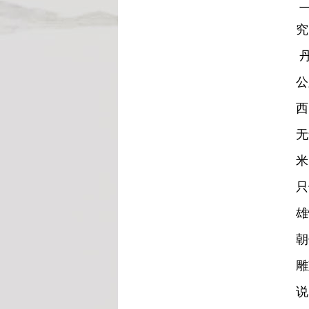
二
究
丹
公
西
无
米
只
雄
朝
雕
说