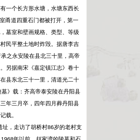
前有一个长方形水塘，水塘东西长
，墓室甬道四重石门都被打开，第一
见，墓室和壁画规格、类型、等级
被村民平整土地时炸毁。据唐李吉
萧承之永安陵在县北三十里，高帝
里。另据南宋《嘉定镇江志》卷十
陵在县东北三十一里，清道光二十
陵墓》载：齐高帝泰安陵在丹阳县
元三年三月卒，四年四月葬丹阳县
的记载。
址，走访了胡桥村86岁的老村支
1968年以前，赵家湾的陵墓和石