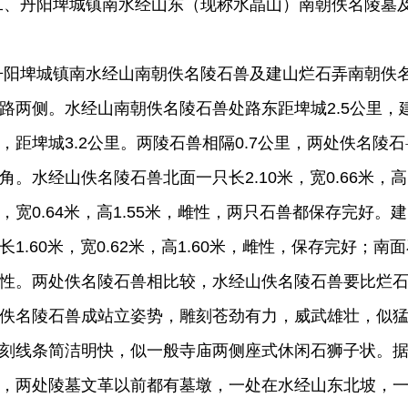
、丹阳埤城镇南水经山东（现称水晶山）南朝佚名陵墓
阳埤城镇南水经山南朝佚名陵石兽及建山烂石弄南朝佚
路两侧。水经山南朝佚名陵石兽处路东距埤城2.5公里，
，距埤城3.2公里。两陵石兽相隔0.7公里，两处佚名陵
角。水经山佚名陵石兽北面一只长2.10米，宽0.66米，高1
，宽0.64米，高1.55米，雌性，两只石兽都保存完好
长1.60米，宽0.62米，高1.60米，雌性，保存完好
性。两处佚名陵石兽相比较，水经山佚名陵石兽要比烂
佚名陵石兽成站立姿势，雕刻苍劲有力，威武雄壮，似
刻线条简洁明快，似一般寺庙两侧座式休闲石狮子状。据
，两处陵墓文革以前都有墓墩，一处在水经山东北坡，