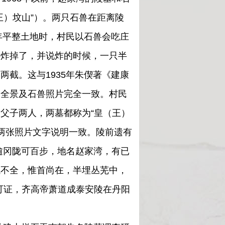
王）坟山”）。两只石兽在距离陵
年平整土地时，村民以石兽会吃庄
兽炸掉了，并说炸的时候，一只半
截。这与1935年朱偰著《建康
陵全景及石兽照片完全一致。村民
父子两人，两墓都称为“皇（王）
中两张照片文字说明一致。陵前遗有
，逾冈陇可百步，地名赵家湾，有已
残不全，惟首尚在，半埋丛芜中，
可证，齐高帝萧道成泰安陵在丹阳