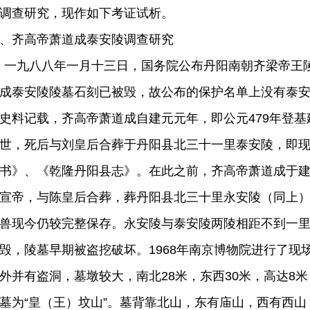
调查研究，现作如下考证试析。
、齐高帝萧道成泰安陵调查研究
九八八年一月十三日，国务院公布丹阳南朝齐梁帝王陵
成泰安陵陵墓石刻已被毁，故公布的保护名单上没有泰
史料记载，齐高帝萧道成自建元元年，即公元479年登基
世，死后与刘皇后合葬于丹阳县北三十一里泰安陵，即
书》、《乾隆丹阳县志》。在此之前，齐高帝萧道成于
宣帝，与陈皇后合葬，葬丹阳县北三十里永安陵（同上
兽现今仍较完整保存。永安陵与泰安陵两陵相距不到一
毁，陵墓早期被盗挖破坏。1968年南京博物院进行了现
外并有盗洞，墓墩较大，南北28米，东西30米，高达8
墓为“皇（王）坟山”。墓背靠北山，东有庙山，西有西山