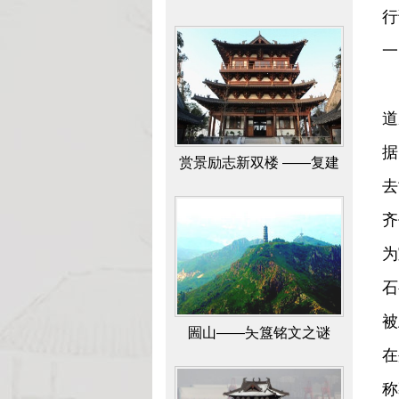
行
崖石刻“笑啼岩”研究成果
一
一
道
据
赏景励志新双楼 ——复建
去
北固、多景二楼文化景观
齐
之揽胜
为
石
被
圌山——夨簋铭文之谜
在
称