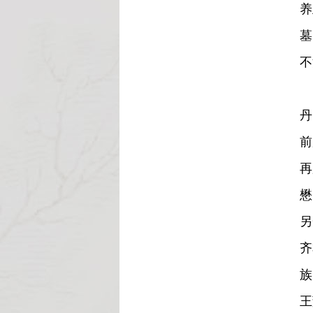
养
墓
不
据
丹
前
再
懋
另
齐
族
王