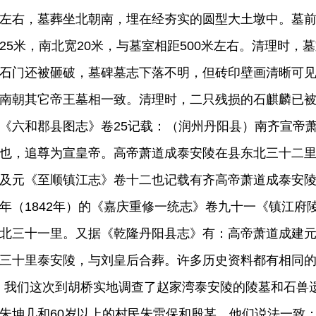
左右，墓葬坐北朝南，埋在经夯实的圆型大土墩中。墓
25米，南北宽20米，与墓室相距500米左右。清理时
石门还被砸破，墓碑墓志下落不明，但砖印壁画清晰可
南朝其它帝王墓相一致。清理时，二只残损的石麒麟已
《六和郡县图志》卷25记载：（润州丹阳县）南齐宣帝
也，追尊为宣皇帝。高帝萧道成泰安陵在县东北三十二
及元《至顺镇江志》卷十二也记载有齐高帝萧道成泰安
年（1842年）的《嘉庆重修一统志》卷九十一《镇江府
北三十一里。又据《乾隆丹阳县志》有：高帝萧道成建
三十里泰安陵，与刘皇后合葬。许多历史资料都有相同
们这次到胡桥实地调查了赵家湾泰安陵的陵墓和石兽遗
朱坤几和60岁以上的村民朱雷保和殷某。他们说法一致：