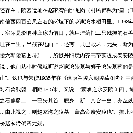
还存在，陵墓遗址在赵家湾的卧龙岗（村民都称为“皇（
南偏西四百公尺左右的岗坡下的赵家湾水稻田里。1968
，实际是影响种庄稼为借口，就用炸药把二只残损的石
埋在土里，半截在地面上，还有一只已毁坏，无头，断为两
陵六朝陵墓图考》中，所摄丹阳境内齐高帝萧道成泰安
说：他们从小时候就听说赵家湾陵墓与狮子湾陵墓葬的是
山”。这也与朱偰1935年在《建康兰陵六朝陵墓图考》
对石兽残躯，相距18.5米。又说：“萧承之永安陵面西
之石麒麟二，一已失其首，腰身中断，其它一兽，亦丛
…由此视之，则赵家湾之陵墓，盖高帝泰安陵也”。据此
桥赵家湾确凿无疑。