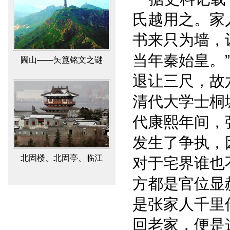
氏越用之。家
书来只为墙，
圌山——夨簋铭文之谜
当年秦始皇。
退让三尺，故
清代大学士桐
代康熙年间，
发生了争执，
北固楼、北固亭、临江
对于宅界谁也
亭、多景楼辨
方都是官位显
是张家人千里
回老家，便是