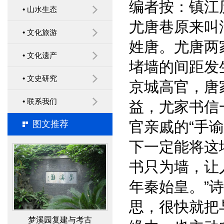
编者按：镇江
• 山水生态
镇江市历史文化名城研究
尤唐巷原来叫
• 文化旅游
会召开 2019年年会暨第二
姓唐。尤唐两
十次学术研讨会
• 文化遗产
堵墙的间距发
• 文史研究
京城高官，唐
• 联系我们
益，尤家书信
传承红色基因 建设党内
官亲戚的“手
图文推荐
政治文化 ——运用红色文
下一定能将这
化进行党员思想政治教育
书只为墙，让
经验
年秦始皇。”
思，很快就把
梦溪园复建与考古