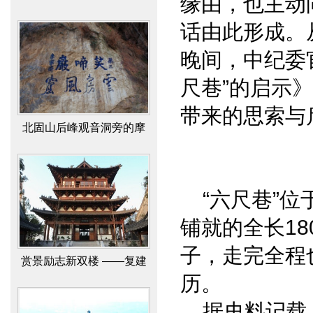
缘由，也主动
话由此形成。
晚间，中纪委
尺巷”的启示
带来的思索与
北固山后峰观音洞旁的摩
崖石刻“笑啼岩”研究成果
“六尺巷”位
铺就的全长1
赏景励志新双楼 ——复建
子，走完全程
北固、多景二楼文化景观
历。
之揽胜
据史料记载：