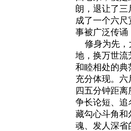
朗，退让了三
梅岭的环境设计与景观布
成了一个六尺
局
事被广泛传诵
修身为先，大
地，换万世流
檀 山 考
和睦相处的典
充分体现。六
四五分钟距离
争长论短、追
藏勾心斗角和
水乡岛屿 桃源村庄
魂、发人深省