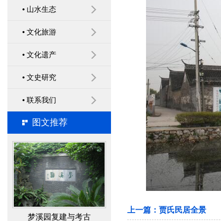
• 山水生态
传承红色基因 建设党内
• 文化旅游
政治文化 ——运用红色文
• 文化遗产
化进行党员思想政治教育
• 文史研究
经验
• 联系我们
图文推荐
梦溪园复建与考古
上一篇：
贾氏民居全景
北固山后峰观音洞旁的摩