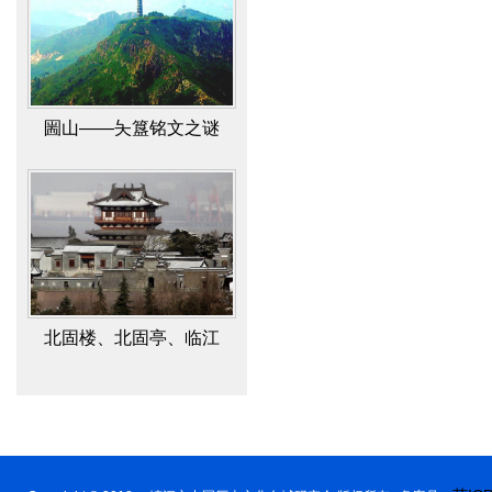
北固楼、北固亭、临江
亭、多景楼辨
梅岭的环境设计与景观布
局