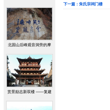
下一篇：
朱氏宗祠门楼
崖石刻“笑啼岩”研究成果
赏景励志新双楼 ——复建
北固、多景二楼文化景观
之揽胜
圌山——夨簋铭文之谜