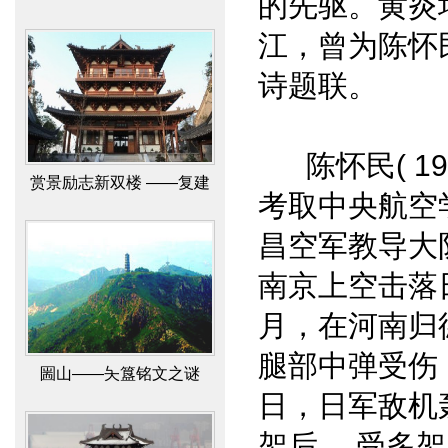
的先驱。黄炎
江，曾为陈怀
诗题联。
赏景励志新双楼 ——复建
陈怀民( 191
北固、多景二楼文化景观
考取中央航空学
之揽胜
昌空军教导大队
南京上空击落日
月，在河南归
圌山——夨簋铭文之谜
腿部中弹受伤，
日，日军敌机
架后， 受多