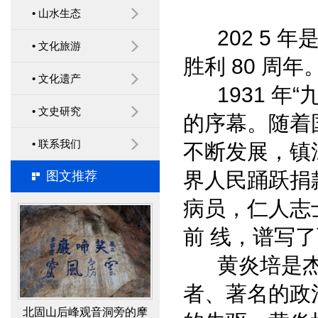
传承红色基因 建设党内
• 山水生态
政治文化 ——运用红色文
202 5 
• 文化旅游
化进行党员思想政治教育
胜利 80 周年
• 文化遗产
经验
1931 年
• 文史研究
的序幕。随着
梦溪园复建与考古
• 联系我们
不断发展，镇
界人民踊跃捐
图文推荐
病员，仁人志
前 线，谱写
黄炎培是杰
北固山后峰观音洞旁的摩
者、著名的政
崖石刻“笑啼岩”研究成果