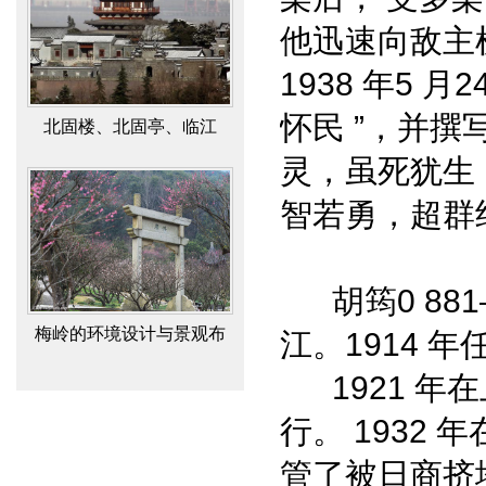
他迅速向敌主
北固楼、北固亭、临江
1938 年5
亭、多景楼辨
怀民 ”，并撰
灵，虽死犹生
智若勇，超群
梅岭的环境设计与景观布
胡筠0 881
局
江。1914 
1921 年
行。 1932
管了被日商挤
檀 山 考