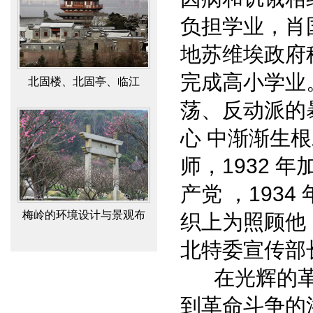
负担学业，肖
地苏维埃政府
完成高小学业
北固楼、北固亭、临江
荡、反动派的
亭、多景楼辨
心 中渐渐生根
师，1932 
产党 ，193
梅岭的环境设计与景观布
织上为照顾他
局
北特委宣传部
在光辉的革
到革命斗争的