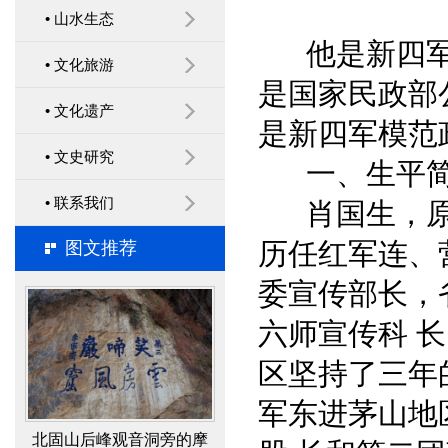
• 山水生态
他是新四军
传承红色基因 建设党内
• 文化旅游
是国家民政部
政治文化 ——运用红色文
• 文化遗产
是新四军模范
化进行党员思想政治教育
• 文史研究
经验
一、生平简
• 联系我们
肖国生，原名
历任红军连、
图文推荐
梦溪园复建与考古
委宣传部长，省
六师宣传科 
区坚持了三年
军东进茅山地
北固山后峰观音洞旁的摩