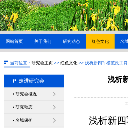
网站首页
关于我们
研究动态
红色文化
名
当前位置：
研究会主页
>>
红色文化
>> 浅析新四军模范政工
浅析
走进研究会
镇江市历史文化名城研究
• 研究会概况
会召开 2019年年会暨第二
文
• 研究动态
十次学术研讨会
浅析新四
• 名城保护