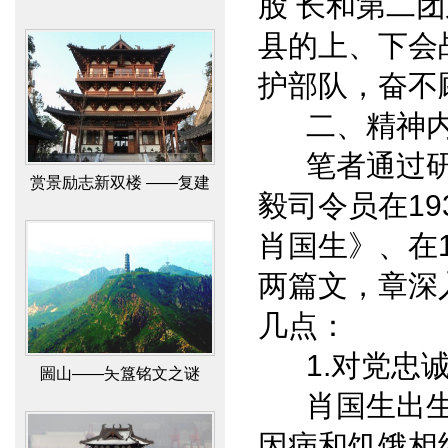
股 长和第二团
崖石刻“笑啼岩”研究成果
县的上、下会
护部队，奋不
二、精神内
笔者通过研读
赏景励志新双楼 ——复建
毅司令员在19
北固、多景二楼文化景观
肖国生》、在1
之揽胜
两篇文，章深
几点：
1.对党忠诚
圌山——夨簋铭文之谜
肖国生出生
因病和饥饿相