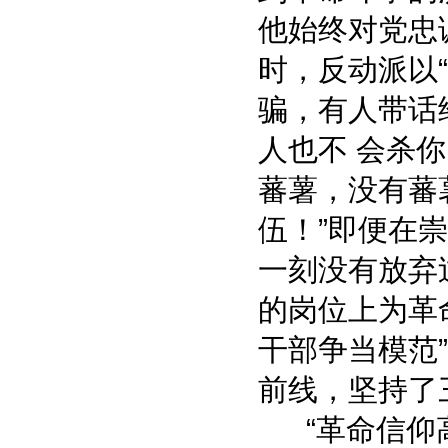
他始终对党忠
檀 山 考
时，反动派以
骗，有人带话
人也不 会杀
蕃薯，没有蕃
伍！”即便在
水乡岛屿 桃源村庄
一刻没有放弃
的岗位上为革
干部争当模范
前线，坚持了
“革命信仰高